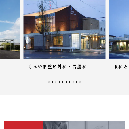
腸科
眼科とうもとクリニック
石川