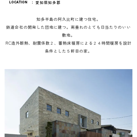
愛知県知多郡
LOCATION
知多半島の阿久比町に建つ住宅。
鉄道会社の開発した団地に建つ。南垂れのとても日当たりのいい
敷地。
RC造外断熱、耐震係数２、蓄熱床暖房による２４時間暖房を設計
条件とした５軒目の家。