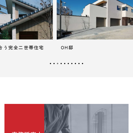
帯住宅
OH邸
蘭のた