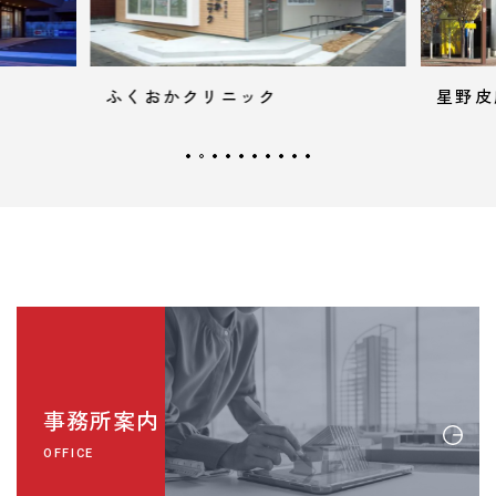
おかクリニック
星野皮膚科
事務所案内
OFFICE